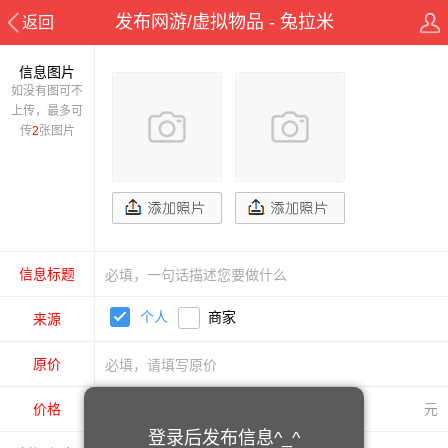
发布网游/虚拟物品 - 兔拉米
返回
信息图片
如没有图可不
上传，最多可
传
2
张图片
信息标题
个人
商家
来源
原价
价格
元
登录后发布信息^_^