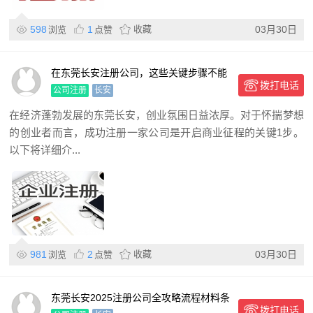
598
1
收藏
03月30日
浏览
点赞
在东莞长安注册公司，这些关键步骤不能
拨打电话
错
公司注册
长安
在经济蓬勃发展的东莞长安，创业氛围日益浓厚。对于怀揣梦想
的创业者而言，成功注册一家公司是开启商业征程的关键1步。
以下将详细介...
981
2
收藏
03月30日
浏览
点赞
东莞长安2025注册公司全攻略流程材料条
拨打电话