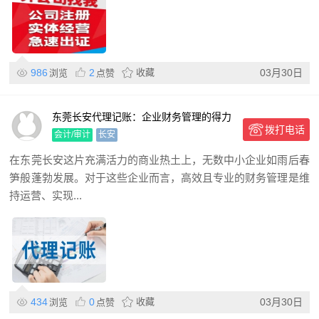
986
2
收藏
03月30日
浏览
点赞
东莞长安代理记账：企业财务管理的得力
拨打电话
助手
会计/审计
长安
在东莞长安这片充满活力的商业热土上，无数中小企业如雨后春
笋般蓬勃发展。对于这些企业而言，高效且专业的财务管理是维
持运营、实现...
434
0
收藏
03月30日
浏览
点赞