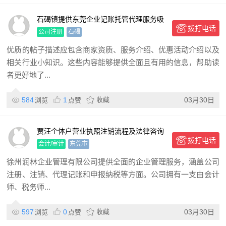
石碣镇提供东莞企业记账托管代理服务吸
拨打电话
引中小企业主关注
公司注册
石碣
优质的帖子描述应包含商家资质、服务介绍、优惠活动介绍以及
相关行业小知识。这些内容能够提供全面且有用的信息，帮助读
者更好地了...
584
1
收藏
03月30日
浏览
点赞
贾汪个体户营业执照注销流程及法律咨询
拨打电话
介绍
会计/审计
东莞市
徐州润林企业管理有限公司提供全面的企业管理服务，涵盖公司
注册、注销、代理记账和申报纳税等方面。公司拥有一支由会计
师、税务师...
597
0
收藏
03月30日
浏览
点赞