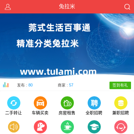
兔拉米
发布 :
80
商家 :
57
签到有礼
二手转让
车辆买卖
房屋租售
全职招聘
兼职招聘