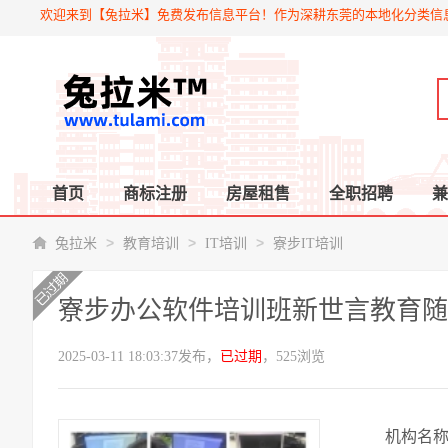
欢迎来到【兔拉米】免费发布信息平台！作为深耕东莞的本地化分类信
首页
商标注册
房屋租售
全职招聘
兼
>
>
>
兔拉米
教育培训
IT培训
寮步IT培训
寮步办公软件培训班新世言教育随
2025-03-11 18:03:37发布，
已过期
，525浏览
机构名