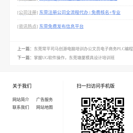
率 全程可查 企业品牌
[2图]
[公司注册]
东莞注册公司全流程代办 | 免费核名+专业
财税服务
[1图]
[资讯热点]
东莞免费发布信息平台
上一篇：
东莞常平司马创源电脑培训办公文员电子商务PLC编程
下一篇：
掌握UG软件操作，东莞塘厦模具设计培训班
关于我们
扫一扫访问手机版
网站简介
广告服务
联系我们
网站地图