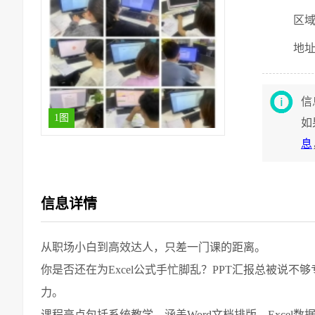
区
地
信
1图
如
息
信息详情
从职场小白到高效达人，只差一门课的距离。
你是否还在为Excel公式手忙脚乱？PPT汇报总被说
力。
课程亮点包括系统教学，涵盖Word文档排版、Excel数