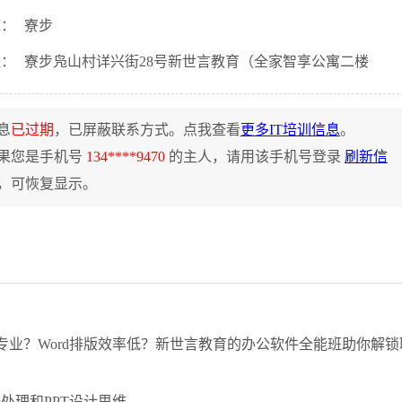
域：
寮步
址：
寮步凫山村详兴街28号新世言教育（全家智享公寓二楼
息
已过期
，已屏蔽联系方式。点我查看
更多IT培训信息
。
果您是手机号
134****9470
的主人，请用该手机号登录
刷新信
，可恢复显示。
不够专业？Word排版效率低？新世言教育的办公软件全能班助你解
据处理和PPT设计思维。