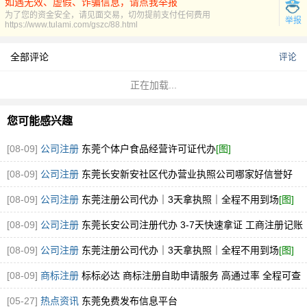
如遇无效、虚假、诈骗信息，请点我举报
为了您的资金安全，请见面交易，切勿提前支付任何费用
举报
https://www.tulami.com/gszc/88.html
全部评论
评论
正在加载...
您可能感兴趣
[08-09]
公司注册
东莞个体户食品经营许可证代办
[图]
[08-09]
公司注册
东莞长安新安社区代办营业执照公司哪家好信誉好
[08-09]
公司注册
东莞注册公司代办｜3天拿执照｜全程不用到场
[图]
[08-09]
公司注册
东莞长安公司注册代办 3-7天快速拿证 工商注册记账
一站式服
[图]
[08-09]
公司注册
东莞注册公司代办｜3天拿执照｜全程不用到场
[图]
[08-09]
商标注册
标标必达 商标注册自助申请服务 高通过率 全程可查
企业品牌
[图]
[05-27]
热点资讯
东莞免费发布信息平台