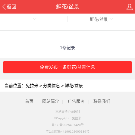
鲜花/盆景
返回
鲜花/盆景
1条记录
免费发布一条鲜花/盆景信息
当前位置：
兔拉米
>
分类信息
>
鲜花/盆景
首页
|
网站简介
|
广告服务
|
联系我们
本站支持IPv6访问
©Copyright 兔拉米
粤ICP备2025407420号
粤公网安备44196102000139号