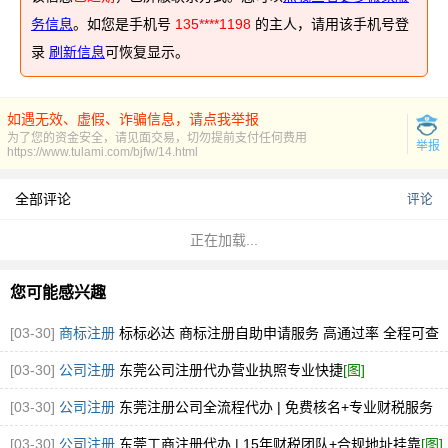
务信息
。如您是手机号
135****1198
的主人，请用该手机号登
录
刷新信息
可恢复显示。
如遇无效、虚假、诈骗信息，请点我举报
为了您的资金安全，请见面交易，切勿提前支付任何费用
举报
https://www.tulami.com/bjfw/14.html
全部评论
评论
正在加载...
您可能感兴趣
[03-30]
商标注册
标标必达 商标注册自助申请服务 高通过率 全程可查
企业品牌
[图]
[03-30]
公司注册
东莞公司注册代办营业执照专业快捷
[图]
[03-30]
公司注册
东莞注册公司全流程代办 | 免费核名+专业财税服务
[图]
[03-30]
公司注册
东莞工商注册代办 | 15年财税团队+合规地址挂靠
[图]