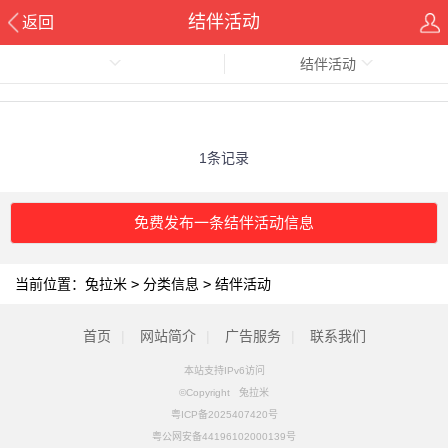
结伴活动
返回
结伴活动
1条记录
免费发布一条结伴活动信息
当前位置：
兔拉米
>
分类信息
>
结伴活动
首页
|
网站简介
|
广告服务
|
联系我们
本站支持IPv6访问
©Copyright 兔拉米
粤ICP备2025407420号
粤公网安备44196102000139号