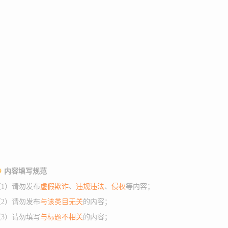
内容填写规范
（1）请勿发布
虚假欺诈
、
违规违法
、
侵权
等内容；
（2）请勿发布
与该类目无关
的内容；
（3）请勿填写
与标题不相关
的内容；