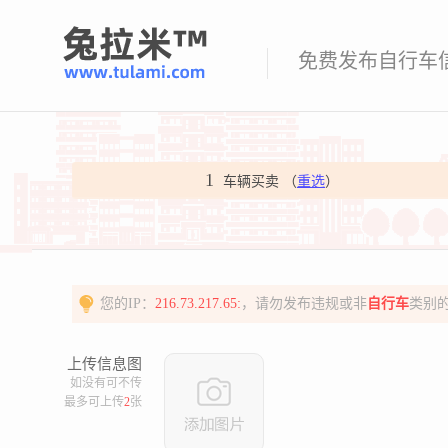
免费发布自行车
1
车辆买卖 （
重选
）
您的IP：
216.73.217.65:
，请勿发布违规或非
自行车
类别
上传信息图
如没有可不传
最多可上传
2
张