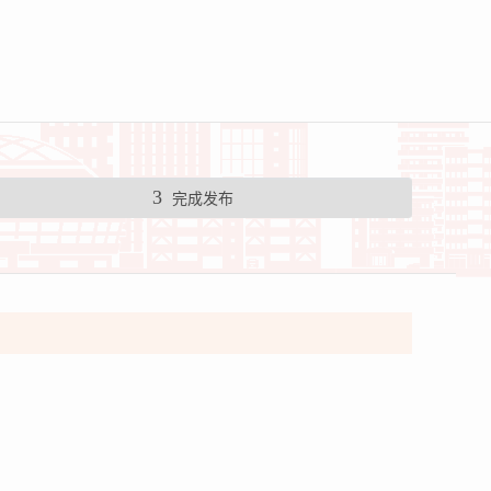
3
完成发布
。