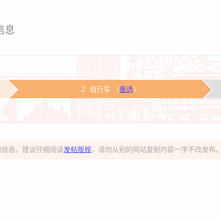
信息
2
自行车 （
重选
）
的信息。建议仔细阅读
发帖版规
，请勿从别的网站复制内容一字不改发布