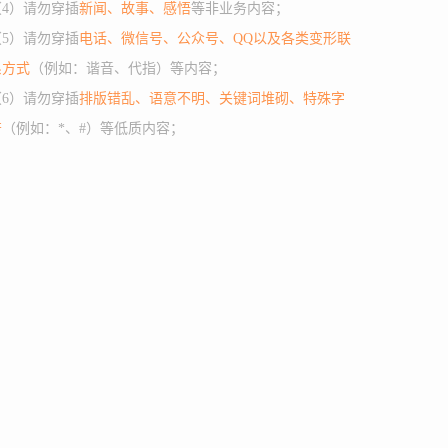
（4）请勿穿插
新闻、故事、感悟
等非业务内容；
（5）请勿穿插
电话、微信号、公众号、QQ以及各类变形联
系方式
（例如：谐音、代指）等内容；
（6）请勿穿插
排版错乱、语意不明、关键词堆砌、特殊字
符
（例如：*、#）等低质内容；