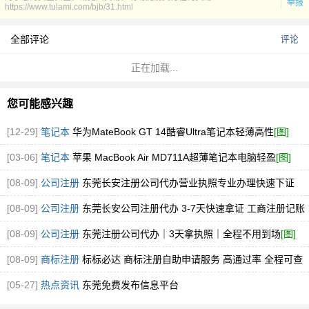
举报
https://www.tulami.com/bjb/31.html
全部评论
评论
正在加载...
您可能感兴趣
[12-29]
笔记本
华为MateBook GT 14酷睿Ultra笔记本轻薄高性
[图]
[03-06]
笔记本
苹果 MacBook Air MD711A超薄笔记本电脑轻盈
[图]
[08-09]
公司注册
东莞长安注册公司代办营业执照专业办理快速下证
[图]
[08-09]
公司注册
东莞长安公司注册代办 3-7天快速拿证 工商注册记账
一站式服
[图]
[08-09]
公司注册
东莞注册公司代办｜3天拿执照｜全程不用到场
[图]
[08-09]
商标注册
标标必达 商标注册自助申请服务 高通过率 全程可查
企业品牌
[图]
[05-27]
热点资讯
东莞免费发布信息平台