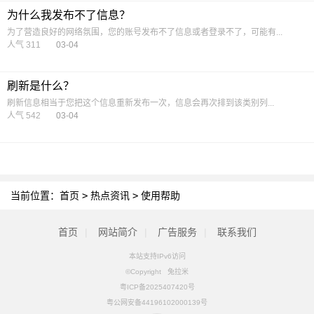
为什么我发布不了信息？
为了营造良好的网络氛围，您的账号发布不了信息或者登录不了，可能有...
人气 311
03-04
刷新是什么？
刷新信息相当于您把这个信息重新发布一次，信息会再次排到该类别列...
人气 542
03-04
当前位置：
首页
>
热点资讯
>
使用帮助
首页
|
网站简介
|
广告服务
|
联系我们
本站支持IPv6访问
©Copyright 兔拉米
粤ICP备2025407420号
粤公网安备44196102000139号