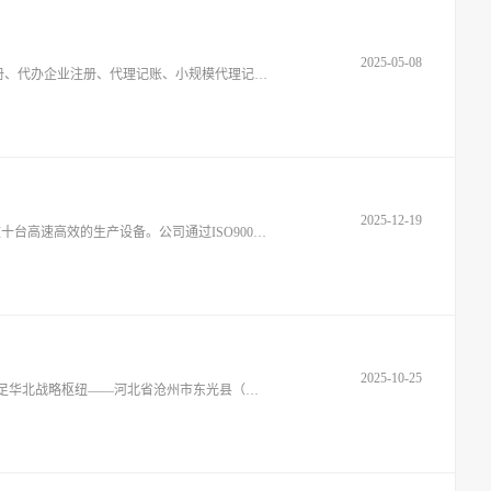
2025-05-08
内资公司注册、外资公司注册、分公司注册、个体户注册、个人独资企业注册、合伙企业注册、代办营业执照、工商代办、代办公司注册、代办企业注册、代理记账、小规模代理记账、一般纳税人代理记账、记账报税、代账记账、代账公司、税务咨询
2025-12-19
东晟密封件（dshmfcom-dshmfqcom）创立于1992年，32年来专注密封技术创新，组建10+余人博士团队，打造行业先行检测中心，配备数十台高速高效的生产设备。公司通过ISO9001、IATF等认证，拥有10+余项国家专俐，研发235种+材料配方、1725种+选型方案，库存产品
2025-10-25
河北晟坤食品科技有限公司——C健康饮品智造专家作为一家集创新研发、智能制造与C营销于一体的现代化食品科技企业，晟坤食品立足华北战略枢纽——河北省沧州市东光县（京台高速核心辐射区），打造占地7万㎡的数字化生态园区，总投资规模达2.5亿元。