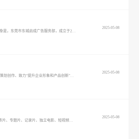
2025-05-08
东莞市启成广告有限公司，于2016年01月05日在东莞市工商行政管理注册成立，注册资本为100（万元），东莞市启成广告有限公司的前身是，东莞市东城启成广告服务部，成立于2013年4月，是一家专注致力于帮助企业打造形象招牌，成就独特品牌的企业。公司员工50多
2025-05-08
东莞市品淘创新设计有限公司成立于2019年，是一家“专注工厂企业设计”为理念的实体设计公司，“坚持技术创新”用设计实力为工厂企业策划创作、致力“提升企业形象和产品创新”，助力工厂企业腾飞发展。我公司拥有专注的产品设计师、3D设计师、
2025-05-08
东莞市仪文传媒文化有限公司以各种宣传片的策划、拍摄生产、后期包装制作等业务为主体，集三维动画、电视广告片、音乐MTV、宣传片、专题片、记录片、独立电影、短视频等业务题材于一体的新型传媒机构。东莞市仪文传媒文化有限公司，办公室地