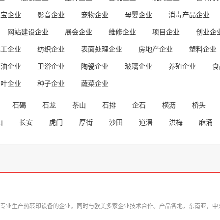
珠宝企业
影音企业
宠物企业
母婴企业
消毒产品企业
网站建设企业
展会企业
维修企业
项目企业
创业企
化工企业
纺织企业
表面处理企业
房地产企业
塑料企业
石油企业
卫浴企业
陶瓷企业
玻璃企业
养殖企业
食
茶叶企业
种子企业
蔬菜企业
石碣
石龙
茶山
石排
企石
横沥
桥头
山
长安
虎门
厚街
沙田
道滘
洪梅
麻涌