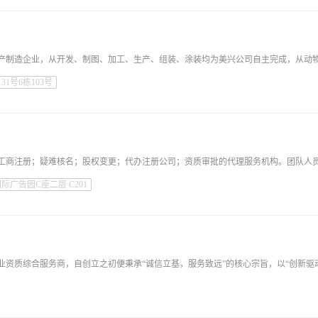
1号6栋103号
广告园C座二层 C201