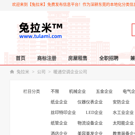
欢迎来到【兔拉米】免费发布信息平台！作为深耕东莞的本地化分类信
首页
商标注册
房屋租售
全职招聘
兼
>
>
兔拉米
公司
暖通空调企业公司
栏目分类
不限
机械企业
五金企业
电气
纸业企业
仪器仪表企业
安防企业
丝印特印企业
LED企业
水工业企业
纸管企业
物流设备企业
太阳能企业
酒店企业
美容美发企业
教育装备企