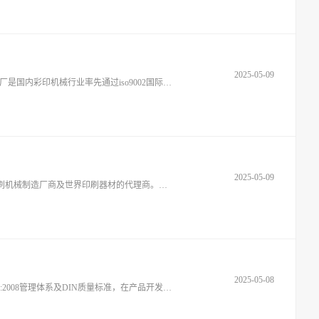
2025-05-09
广东恒晖彩印机械厂有限公司.中国特种彩印机械行业Zui大的生产厂家，集研究、开发生产和销售为一体的大型企业。恒晖特种彩印机械厂是国内彩印机械行业率先通过iso9002国际质量体系认证企业是国际网印协会会员，中国网印协会常务理事。公司引
2025-05-09
东莞保百德印刷机械厂有限公司是香港保百德移印系统有限公司下属的支柱企业,成立于一九九三年，是集研发、生产和销售为一体的印刷机械制造厂商及世界印刷器材的代理商。公司坚持“以人为本,技术创新”的经营理念,凭借强大的设计开发能力以
2025-05-08
东莞市特马电子有限公司是一家专业从事精密量具的开发、设计、生产、销售、服务为一体的国家高新技术企业。公司贯彻推行ISO9001:2008管理体系及DIN质量标准，在产品开发、生产工艺、生产管理、品质保证及售后服务等方面有着强有力的保障。