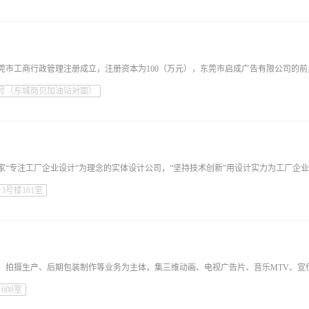
5号（东城岗贝加油站对面）
号楼101室
608室