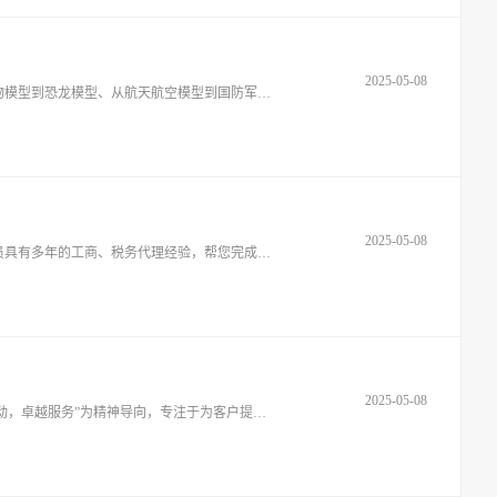
2025-05-08
东莞市美兴空间艺术有限公司是一家高品质模型生产制造企业，从开发、制图、加工、生产、组装、涂装均为美兴公司自主完成，从动物模型到恐龙模型、从航天航空模型到国防军事模型，美兴模型品质以图为鉴（美兴公司提供的所有模型产品影像图片均为实
2025-05-08
北京大鹅企业管理有限公司是经工商局审批的从事工商注册；疑难核名；股权变更；代办注册公司；资质审批的代理服务机构。团队人员具有多年的工商、税务代理经验，帮您完成“自己当老板”的梦想。为您提供一条安全、放心、成功之路的捷径。以“诚信、
2025-05-08
上海道与商企业发展有限公司，作为业界领先的企业资质综合服务商，自创立之初便秉承“诚信立基，服务致远”的核心宗旨，以“创新驱动，卓越服务”为精神导向，专注于为客户提供一站式、高品质的企业资质解决方案。我们开通了便捷的沟通渠道，客户仅需一