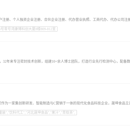
零号湾康博科创大厦8楼809-812室
装","饮料代工","河北晟坤食品","果汁","萃取茶",