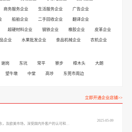
商务服务企业
生活服务企业
广告企业
业
船舶企业
二手回收企业
翻译企业
超硬材料企业
钢铁企业
橡胶企业
皮革企业
品企业
水果批发企业
食品机械企业
农机企业
谢岗
东坑
常平
寮步
樟木头
大朗
望牛墩
中堂
高埗
东莞市周边
立即开通企业店铺>>
2025-05-09
地处于国际制造业名城----东莞。是一家从事10多年专业生产热转印设备的企业。同时与欧美多家企业技术合作。产品各地，东南亚，中东，及欧美市场，深受国内外客户的认可和赞同。我们的印花设备广泛适用于纺织布料制品，陶瓷制品，金属制品的热转印印花