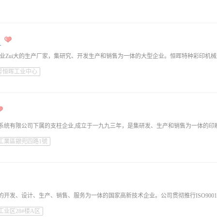
司
号恒晖工业中心
工業區銀兜四路1號
业区28#楼A区