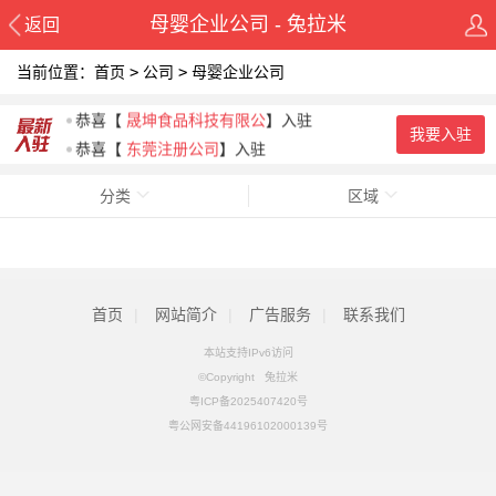
母婴企业公司 - 兔拉米
返回
当前位置：
首页
>
公司
>
母婴企业公司
恭喜
【
广东东晟密封科技有
】入驻
恭喜
【
晟坤食品科技有限公
】入驻
我要入驻
恭喜
【
东莞注册公司
】入驻
恭喜
【
东莞市升华印花设备
】入驻
分类
区域
恭喜
【
广东恒晖彩印机器设
】入驻
恭喜
【
东莞保百德印刷机械
】入驻
首页
|
网站简介
|
广告服务
|
联系我们
本站支持IPv6访问
©Copyright 兔拉米
粤ICP备2025407420号
粤公网安备44196102000139号