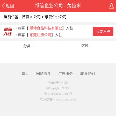
纸管企业公司 - 兔拉米
返回
当前位置：
首页
>
公司
>
纸管企业公司
恭喜
【
广东东晟密封科技有
】入驻
恭喜
【
晟坤食品科技有限公
】入驻
我要入驻
恭喜
【
东莞注册公司
】入驻
恭喜
【
东莞市升华印花设备
】入驻
分类
区域
恭喜
【
广东恒晖彩印机器设
】入驻
恭喜
【
东莞保百德印刷机械
】入驻
首页
|
网站简介
|
广告服务
|
联系我们
本站支持IPv6访问
©Copyright 兔拉米
粤ICP备2025407420号
粤公网安备44196102000139号