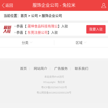
服饰企业公司 - 兔拉米
返回
当前位置：
首页
>
公司
>
服饰企业公司
恭喜
【
广东东晟密封科技有
】入驻
恭喜
【
晟坤食品科技有限公
】入驻
我要入驻
恭喜
【
东莞注册公司
】入驻
恭喜
【
东莞市升华印花设备
】入驻
分类
区域
恭喜
【
广东恒晖彩印机器设
】入驻
恭喜
【
东莞保百德印刷机械
】入驻
首页
|
网站简介
|
广告服务
|
联系我们
本站支持IPv6访问
©Copyright 兔拉米
粤ICP备2025407420号
粤公网安备44196102000139号